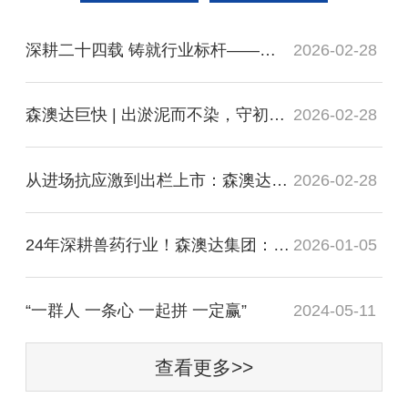
深耕二十四载 铸就行业标杆——森澳达集团：五次GMP过检+六大硬核标准，猪药领域合规标杆！
2026-02-28
森澳达巨快 | 出淤泥而不染，守初心而致远
2026-02-28
从进场抗应激到出栏上市：森澳达合同猪全周期成活率提升方案
2026-02-28
24年深耕兽药行业！森澳达集团：以科技守护畜牧业，以诚信铸就标杆
2026-01-05
“一群人 一条心 一起拼 一定赢”
2024-05-11
查看更多>>