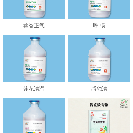
藿香正气
呼 畅
莲花清温
感独清