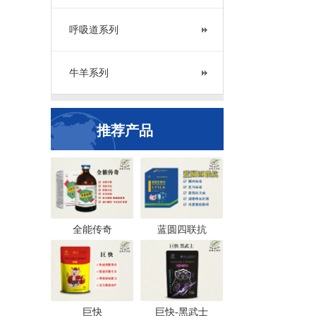
呼吸道系列
牛羊系列
推荐产品
全能传奇
蓝圆四联抗
巨快
巨快-黑武士