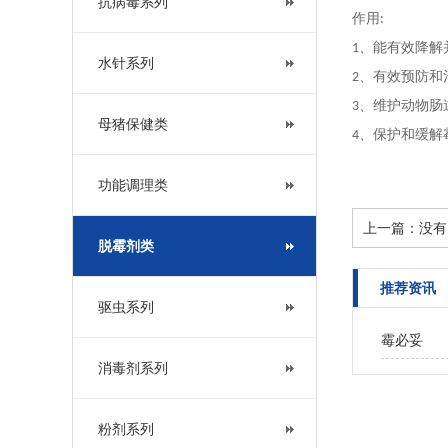
抗病毒系列
作用
:
、能有效降解
1
水针系列
、有效预防和
2
、维护动物肠
3
母猪保健类
、保护和缓解
4
功能调理类
上一篇：没有
脱霉剂类
推荐资讯
驱虫系列
霉必妥
消毒剂系列
粉剂系列