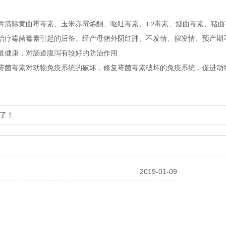
并清除黄曲霉毒素、玉米赤霉烯酮、呕吐毒素、
毒素、烟曲毒素、猪曲
T-2
治疗霉菌毒素引起的后备、经产母猪外阴红肿、不发情、假发情、预产期
道健康，对肠道腹泻有较好的防治作用
霉菌毒素对动物免疫系统的破坏，修复霉菌毒素破坏的免疫系统，促进动
了！
2019-01-09