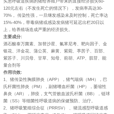
头患呼吸道疾病的猪给养殖户带来的直接经济损失60-
120元左右（不发生死亡的情况下），发病率高达30-
70%， 传染性强，一旦继发感染未及时控制，死亡率达
15%-40%，带毒病猪或感染发病猪可延迟出栏20日以
上，给养殖场造成严重的经济损失。
主要成分:
酒石酸泰万菌素、加替沙星、氟苯尼考、靶向因子、金
银花、洋金花、蒲公英、麻黄、紫菀、葶苈子、百部、
紫苏子、川贝母、甘草、知母、前胡、ATP、肌苷、能
量合剂等
作用功效:
1、猪传染性胸膜肺炎（APP），猪气喘病（MH），巴
氏杆菌性肺炎（PM），副猪嗜血杆菌（HP），萎缩性
鼻炎（AR），肺疫，支气管败血波氏杆菌（BB），链球
菌（SS）等细菌性呼吸道病的保健预防、治疗。
2、猪呼吸繁殖综合征（PRRSV） 、猪流感型呼吸道感