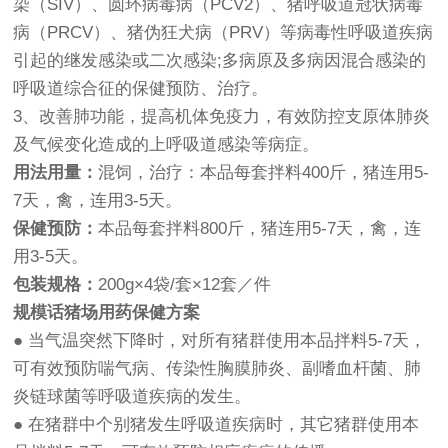
染（SIV）、圆环病毒病（PCV2）、猪呼吸道冠状病毒
病（PRCV）、猪伪狂犬病（PRV）等病毒性呼吸道疾病
引起的继发感染或二次感染;多病原及多病因混合感染的
呼吸道综合征的保健预防、治疗。
3、改善肺功能，提高机体免疫力，有效防控支原体肺炎
及气候变化造成的上呼吸道感染等病症。
用法用量：
混饲，治疗：本品每套拌料400斤，猪连用5-
7天，禽，连用3-5天。
保健预防：
本品每套拌料800斤，猪连用5-7天，禽，连
用3-5天。
包装规格：
200g×4袋/套×12套／件
规模话猪场用药保健方案
● 当气温突然下降时，对所有猪群使用本品拌料5-7天，
可有效预防喘气病、传染性胸膜肺炎、副嗜血杆菌、肺
炎链球菌等呼吸道疾病的发生。
● 在猪群中个别猪发生呼吸道疾病时，其它猪群使用本